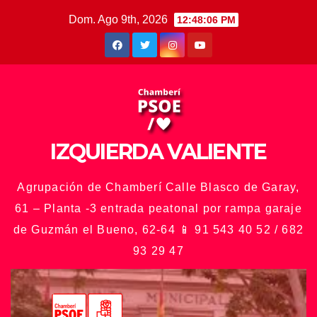
Saltar
Dom. Ago 9th, 2026
12:48:08 PM
al
contenido
IZQUIERDA VALIENTE
Agrupación de Chamberí Calle Blasco de Garay,
61 – Planta -3 entrada peatonal por rampa garaje
de Guzmán el Bueno, 62-64 📱 91 543 40 52 / 682
93 29 47