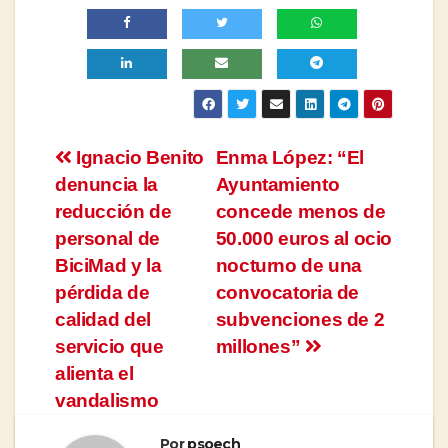
Navegación
Ignacio Benito
Enma López: “El
denuncia la
Ayuntamiento
de
reducción de
concede menos de
entradas
personal de
50.000 euros al ocio
BiciMad y la
nocturno de una
pérdida de
convocatoria de
calidad del
subvenciones de 2
servicio que
millones”
alienta el
vandalismo
Por
psoech