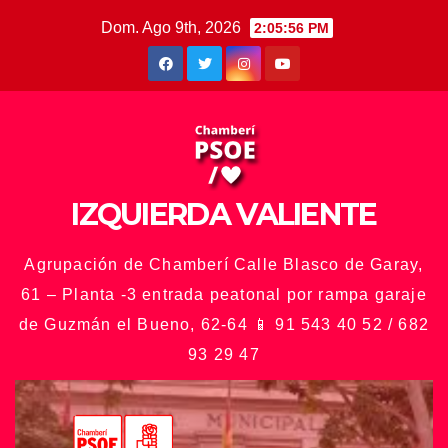
Saltar
Dom. Ago 9th, 2026
2:05:58 PM
al
contenido
IZQUIERDA VALIENTE
Agrupación de Chamberí Calle Blasco de Garay,
61 – Planta -3 entrada peatonal por rampa garaje
de Guzmán el Bueno, 62-64 📱 91 543 40 52 / 682
93 29 47