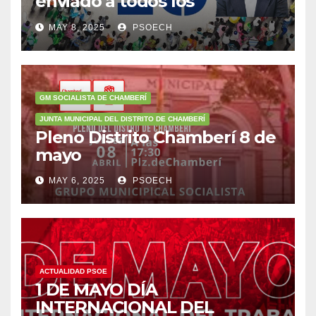
enviado a todos los
militantes animándoles a
MAY 8, 2025
PSOECH
participar en la
concentración del 11 de mayo
a las 12:00h.
GM SOCIALISTA DE CHAMBERÍ
JUNTA MUNICIPAL DEL DISTRITO DE CHAMBERÍ
Pleno Distrito Chamberí 8 de
mayo
MAY 6, 2025
PSOECH
ACTUALIDAD PSOE
1 DE MAYO DÍA
INTERNACIONAL DEL