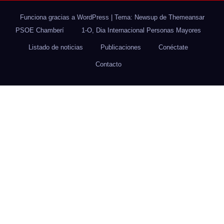
Funciona gracias a WordPress
|
Tema: Newsup de
Themeansar
PSOE Chamberí
1-O, Dia Internacional Personas Mayores
Listado de noticias
Publicaciones
Conéctate
Contacto