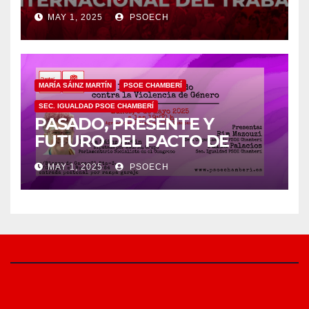
TRABAJO/❤️
MAY 1, 2025
PSOECH
MARÍA SÁINZ MARTÍN
PSOE CHAMBERÍ
SEC. IGUALDAD PSOE CHAMBERÍ
PASADO, PRESENTE Y
FUTURO DEL PACTO DE
ESTADO EN MATERIA DE
MAY 1, 2025
PSOECH
VIOLENCIA DE GÉNERO