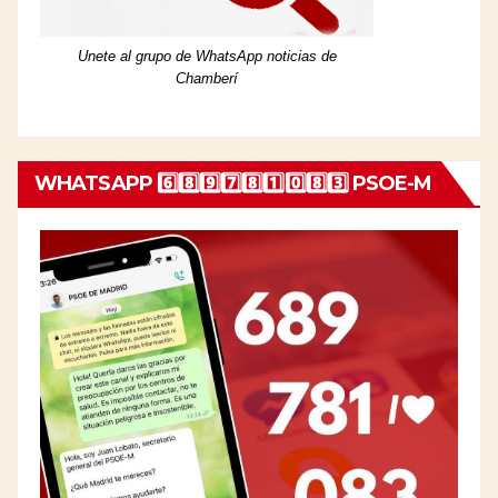
Unete al grupo de WhatsApp noticias de
Chamberí
WHATSAPP 6️⃣8️⃣9️⃣7️⃣8️⃣1️⃣0️⃣8️⃣3️⃣ PSOE-M