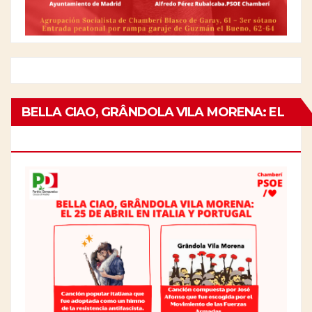
BELLA CIAO, GRÂNDOLA VILA MORENA: EL
25 DE ABRIL EN ITALIA Y PORTUGAL