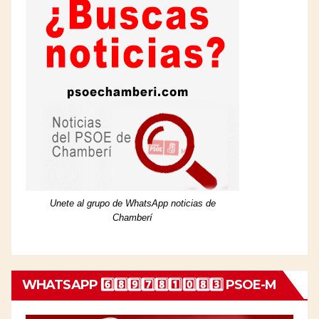
Unete al grupo de WhatsApp noticias de
Chamberí
WHATSAPP 6️⃣8️⃣9️⃣7️⃣8️⃣1️⃣0️⃣8️⃣3️⃣ PSOE-M