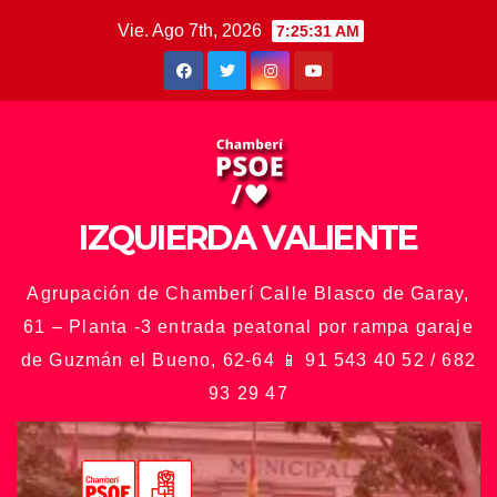
Saltar
Vie. Ago 7th, 2026
7:25:33 AM
al
contenido
IZQUIERDA VALIENTE
Agrupación de Chamberí Calle Blasco de Garay,
61 – Planta -3 entrada peatonal por rampa garaje
de Guzmán el Bueno, 62-64 📱 91 543 40 52 / 682
93 29 47