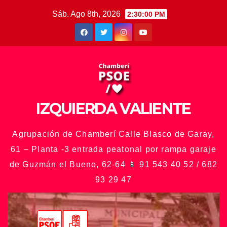
Saltar
Sáb. Ago 8th, 2026
2:30:02 PM
al
contenido
IZQUIERDA VALIENTE
Agrupación de Chamberí Calle Blasco de Garay,
61 – Planta -3 entrada peatonal por rampa garaje
de Guzmán el Bueno, 62-64 📱 91 543 40 52 / 682
93 29 47