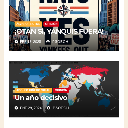
ÁLVARO FRUTOS
OPINIÓN
¡OTAN SÍ, YANQUIS FUERA!
FEB 18, 2025
PSOECH
ADOLFO PIÑEDO SIMAL
OPINIÓN
Un año decisivo
ENE 29, 2024
PSOECH