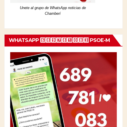
Unete al grupo de WhatsApp noticias de
Chamberí
WHATSAPP 6️⃣8️⃣9️⃣7️⃣8️⃣1️⃣0️⃣8️⃣3️⃣ PSOE-M