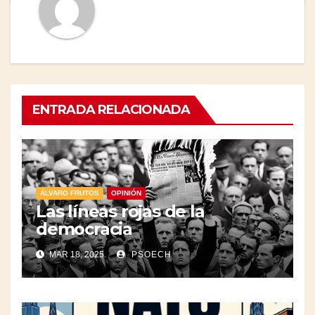
ENTRADA RELACIONADA
ÁLVARO FRUTOS
OPINIÓN
Las líneas rojas de la
democracia
MAR 18, 2025
PSOECH