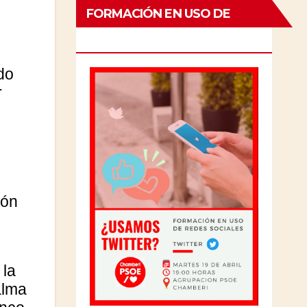
FORMACIÓN EN USO DE
REDES SOCISLES
do
r
ión
 la
alma