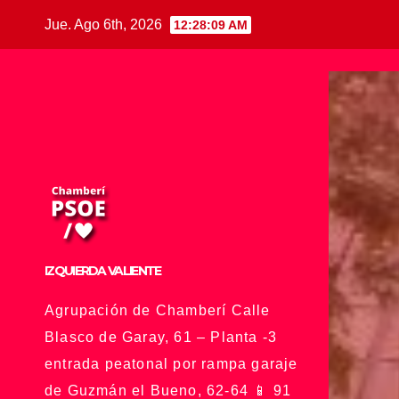
Saltar
Jue. Ago 6th, 2026
12:28:10 AM
al
contenido
IZQUIERDA VALIENTE
Agrupación de Chamberí Calle
Blasco de Garay, 61 – Planta -3
entrada peatonal por rampa garaje
de Guzmán el Bueno, 62-64 📱 91