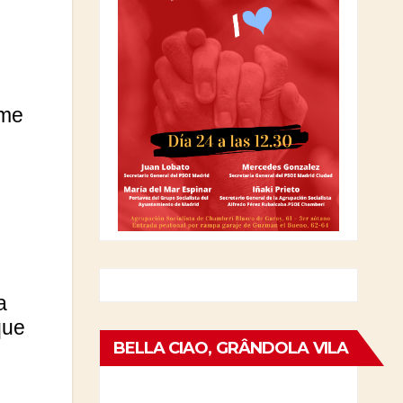
rme
a
que
BELLA CIAO, GRÂNDOLA VILA
MORENA: EL 25 DE ABRIL EN