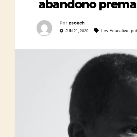
abandono prematu
Por
psoech
,
Ley Educativa
pob
JUN 21, 2020