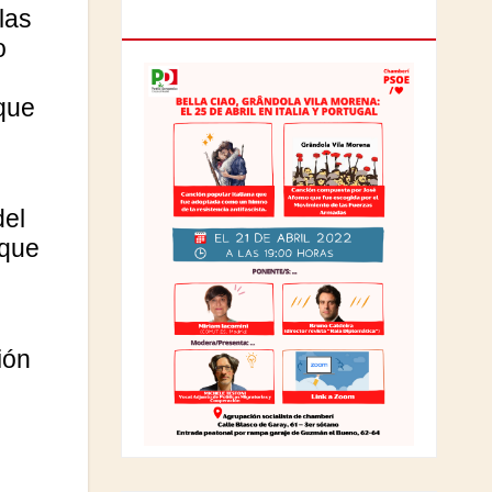
las
ITALIA Y PORTUGAL
o
 que
del
 que
ión