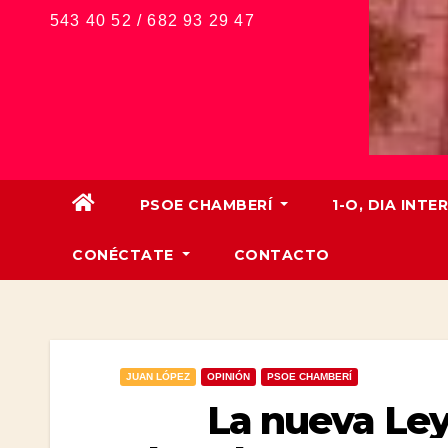
543 40 52 / 682 93 29 47
PSOE CHAMBERÍ
1-O, DIA IN
CONÉCTATE
CONTACTO
JUAN LÓPEZ
OPINIÓN
PSOE CHAMBERÍ
La nueva Ley