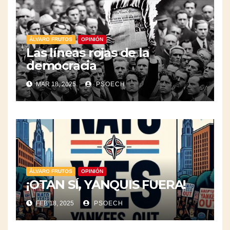
ÁLVARO FRUTOS
OPINIÓN
Las líneas rojas de la
democracia
MAR 18, 2025
PSOECH
ÁLVARO FRUTOS
OPINIÓN
¡OTAN SÍ, YANQUIS FUERA!
FEB 18, 2025
PSOECH