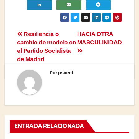
Navegación
Resiliencia o
HACIA OTRA
cambio de modelo en
MASCULINIDAD
de
el Partido Socialista
entradas
de Madrid
Por
psoech
ENTRADA RELACIONADA