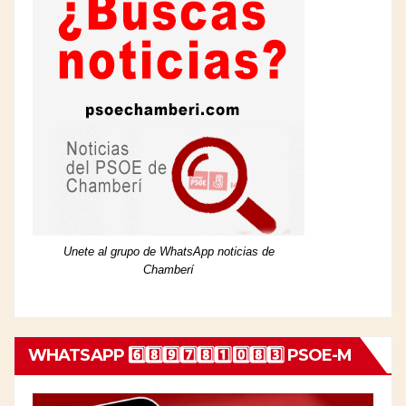
Unete al grupo de WhatsApp noticias de
Chamberí
WHATSAPP 6️⃣8️⃣9️⃣7️⃣8️⃣1️⃣0️⃣8️⃣3️⃣ PSOE-M