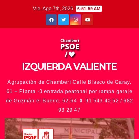
Saltar
Vie. Ago 7th, 2026
6:52:01 AM
al
contenido
IZQUIERDA VALIENTE
Agrupación de Chamberí Calle Blasco de Garay,
61 – Planta -3 entrada peatonal por rampa garaje
de Guzmán el Bueno, 62-64 📱 91 543 40 52 / 682
93 29 47