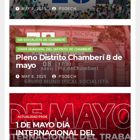
militantes animándoles a
MAY 8, 2025
PSOECH
participar en la
concentración del 11 de mayo
a las 12:00h.
GM SOCIALISTA DE CHAMBERÍ
JUNTA MUNICIPAL DEL DISTRITO DE CHAMBERÍ
Pleno Distrito Chamberí 8 de
mayo
MAY 6, 2025
PSOECH
ACTUALIDAD PSOE
1 DE MAYO DÍA
INTERNACIONAL DEL