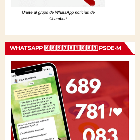
Unete al grupo de WhatsApp noticias de
Chamberí
WHATSAPP 6️⃣8️⃣9️⃣7️⃣8️⃣1️⃣0️⃣8️⃣3️⃣ PSOE-M