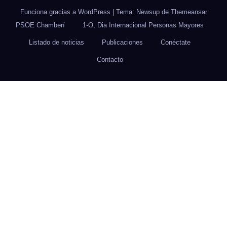
Funciona gracias a WordPress
|
Tema: Newsup de
Themeansar
PSOE Chamberí
1-O, Dia Internacional Personas Mayores
Listado de noticias
Publicaciones
Conéctate
Contacto