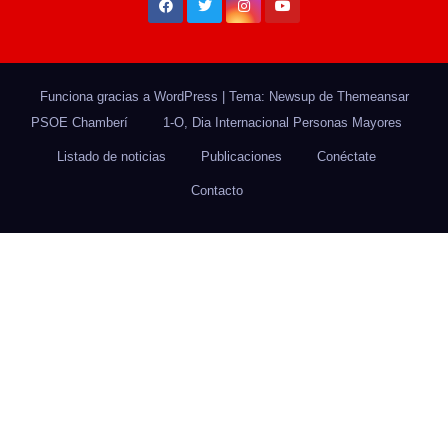
Funciona gracias a WordPress
|
Tema: Newsup de
Themeansar
PSOE Chamberí
1-O, Dia Internacional Personas Mayores
Listado de noticias
Publicaciones
Conéctate
Contacto