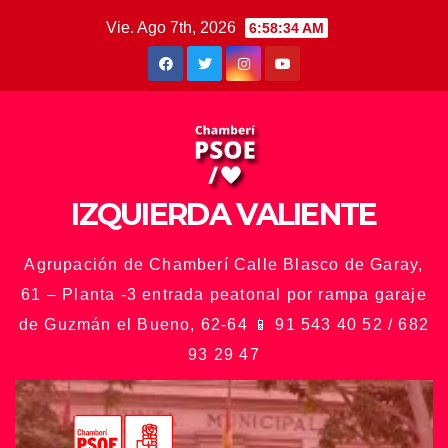
Saltar
Vie. Ago 7th, 2026
6:58:37 AM
al
contenido
IZQUIERDA VALIENTE
Agrupación de Chamberí Calle Blasco de Garay,
61 – Planta -3 entrada peatonal por rampa garaje
de Guzmán el Bueno, 62-64 📱 91 543 40 52 / 682
93 29 47