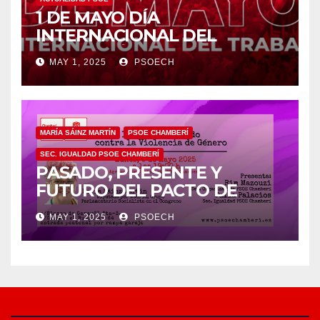
1 DE MAYO DÍA
INTERNACIONAL DEL
TRABAJO/❤️
MAY 1, 2025
PSOECH
MARÍA SÁINZ MARTÍN
PSOE CHAMBERÍ
SEC. IGUALDAD PSOE CHAMBERÍ
PASADO, PRESENTE Y
FUTURO DEL PACTO DE
ESTADO EN MATERIA DE
MAY 1, 2025
PSOECH
VIOLENCIA DE GÉNERO