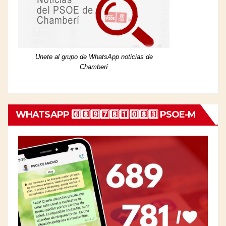
Unete al grupo de WhatsApp noticias de
Chamberí
WHATSAPP 6️⃣8️⃣9️⃣7️⃣8️⃣1️⃣0️⃣8️⃣3️⃣ PSOE-M