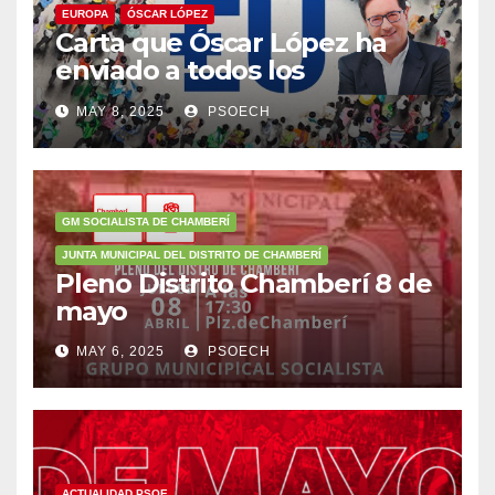
EUROPA
ÓSCAR LÓPEZ
Carta que Óscar López ha
enviado a todos los
militantes animándoles a
MAY 8, 2025
PSOECH
participar en la
concentración del 11 de mayo
a las 12:00h.
GM SOCIALISTA DE CHAMBERÍ
JUNTA MUNICIPAL DEL DISTRITO DE CHAMBERÍ
Pleno Distrito Chamberí 8 de
mayo
MAY 6, 2025
PSOECH
ACTUALIDAD PSOE