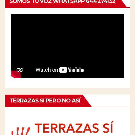
SOMOS TU VOZ WHATSAPP 644274152
TERRAZAS SI PERO NO ASÍ