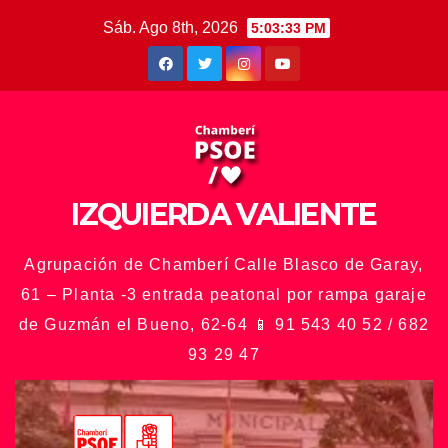
Saltar
Sáb. Ago 8th, 2026
5:03:35 PM
al
contenido
IZQUIERDA VALIENTE
Agrupación de Chamberí Calle Blasco de Garay,
61 – Planta -3 entrada peatonal por rampa garaje
de Guzmán el Bueno, 62-64 📱 91 543 40 52 / 682
93 29 47