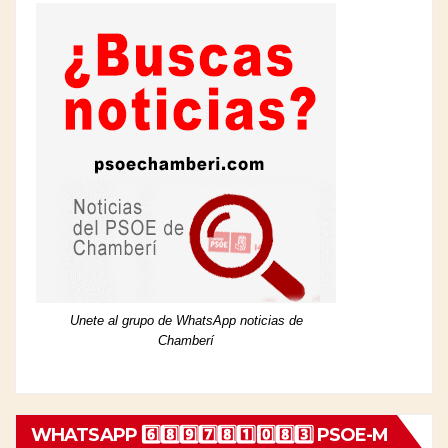
Unete al grupo de WhatsApp noticias de
Chamberí
WHATSAPP 6️⃣8️⃣9️⃣7️⃣8️⃣1️⃣0️⃣8️⃣3️⃣ PSOE-M