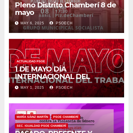
Pleno Distrito Chamberí 8 de
mayo
MAY 6, 2025
PSOECH
ACTUALIDAD PSOE
1 DE MAYO DÍA
INTERNACIONAL DEL
TRABAJO/❤️
MAY 1, 2025
PSOECH
MARÍA SÁINZ MARTÍN
PSOE CHAMBERÍ
SEC. IGUALDAD PSOE CHAMBERÍ