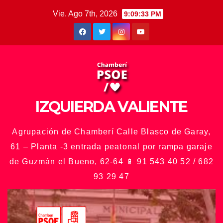
Saltar
Vie. Ago 7th, 2026
9:09:34 PM
al
contenido
IZQUIERDA VALIENTE
Agrupación de Chamberí Calle Blasco de Garay,
61 – Planta -3 entrada peatonal por rampa garaje
de Guzmán el Bueno, 62-64 📱 91 543 40 52 / 682
93 29 47