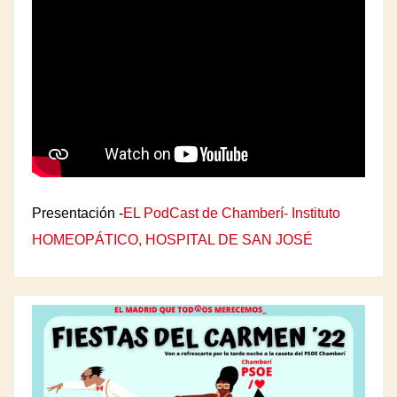
Presentación -
EL PodCast de Chamberí- Instituto
HOMEOPÁTICO, HOSPITAL DE SAN JOSÉ