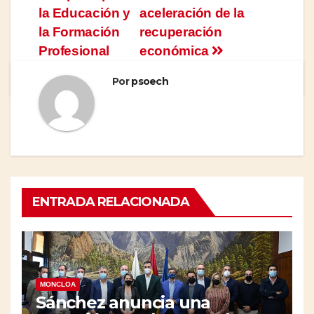
la Educación y
aceleración de la
la Formación
recuperación
Profesional
económica
Por
psoech
ENTRADA RELACIONADA
MONCLOA
Sánchez anuncia una