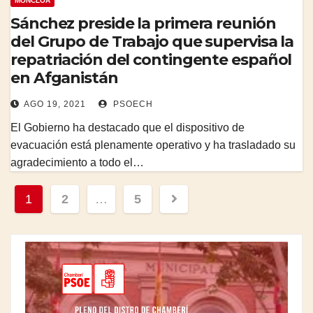
MONCLOA
Sánchez preside la primera reunión
del Grupo de Trabajo que supervisa la
repatriación del contingente español
en Afganistán
AGO 19, 2021
PSOECH
El Gobierno ha destacado que el dispositivo de
evacuación está plenamente operativo y ha trasladado su
agradecimiento a todo el…
Paginación
1
2
…
5
de
entradas