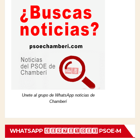
Unete al grupo de WhatsApp noticias de
Chamberí
WHATSAPP 6️⃣8️⃣9️⃣7️⃣8️⃣1️⃣0️⃣8️⃣3️⃣ PSOE-M