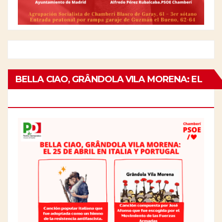
BELLA CIAO, GRÂNDOLA VILA MORENA: EL
25 DE ABRIL EN ITALIA Y PORTUGAL