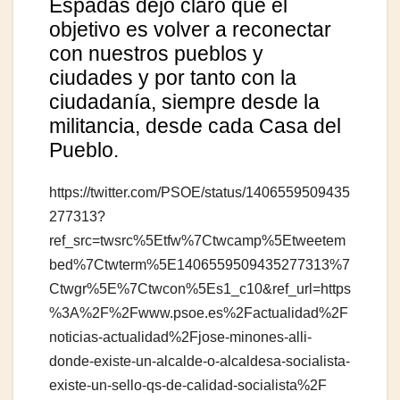
Espadas dejó claro que el
objetivo es volver a reconectar
con nuestros pueblos y
ciudades y por tanto con la
ciudadanía, siempre desde la
militancia, desde cada Casa del
Pueblo.
https://twitter.com/PSOE/status/1406559509435
277313?
ref_src=twsrc%5Etfw%7Ctwcamp%5Etweetem
bed%7Ctwterm%5E1406559509435277313%7
Ctwgr%5E%7Ctwcon%5Es1_c10&ref_url=https
%3A%2F%2Fwww.psoe.es%2Factualidad%2F
noticias-actualidad%2Fjose-minones-alli-
donde-existe-un-alcalde-o-alcaldesa-socialista-
existe-un-sello-qs-de-calidad-socialista%2F