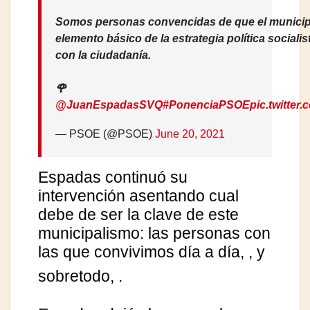
Somos personas convencidas de que el municip
elemento básico de la estrategia política sociali
con la ciudadanía.
🌹
@JuanEspadasSVQ
#PonenciaPSOE
pic.twitte
— PSOE (@PSOE)
June 20, 2021
Espadas continuó su
intervención asentando cual
debe de ser la clave de este
municipalismo: las personas con
las que convivimos día a día,
, y
sobretodo,
.