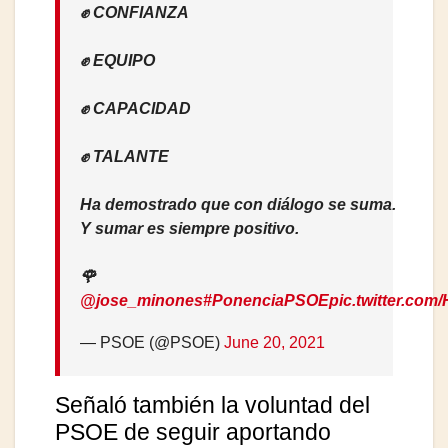
✊ CONFIANZA
✊ EQUIPO
✊ CAPACIDAD
✊ TALANTE
Ha demostrado que con diálogo se suma.
Y sumar es siempre positivo.
🌹
@jose_minones
#PonenciaPSOE
pic.twitter.co
— PSOE (@PSOE)
June 20, 2021
Señaló también la voluntad del
PSOE de seguir aportando