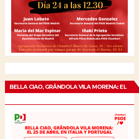
BELLA CIAO, GRÂNDOLA VILA MORENA: EL
25 DE ABRIL EN ITALIA Y PORTUGAL