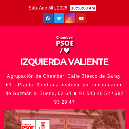
Saltar
Sáb. Ago 8th, 2026
10:56:02 AM
al
contenido
IZQUIERDA VALIENTE
Agrupación de Chamberí Calle Blasco de Garay,
61 – Planta -3 entrada peatonal por rampa garaje
de Guzmán el Bueno, 62-64 📱 91 543 40 52 / 682
93 29 47