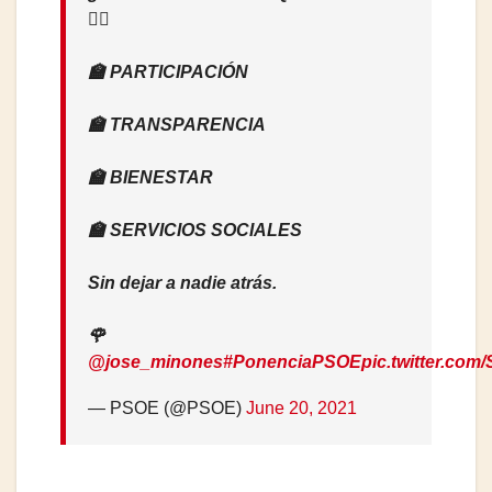
👇🏽
🏫 PARTICIPACIÓN
🏫 TRANSPARENCIA
🏫 BIENESTAR
🏫 SERVICIOS SOCIALES
Sin dejar a nadie atrás.
🌹
@jose_minones
#PonenciaPSOE
pic.twitter.c
— PSOE (@PSOE)
June 20, 2021