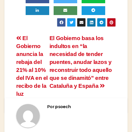
Navegación
El
El Gobierno basa los
Gobierno
indultos en “la
de
anuncia la
necesidad de tender
entradas
rebaja del
puentes, anudar lazos y
21% al 10%
reconstruir todo aquello
del IVA en el
que se dinamitó” entre
recibo de la
Cataluña y España
luz
Por
psoech