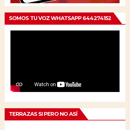
SOMOS TU VOZ WHATSAPP 644274152
TERRAZAS SI PERO NO ASÍ