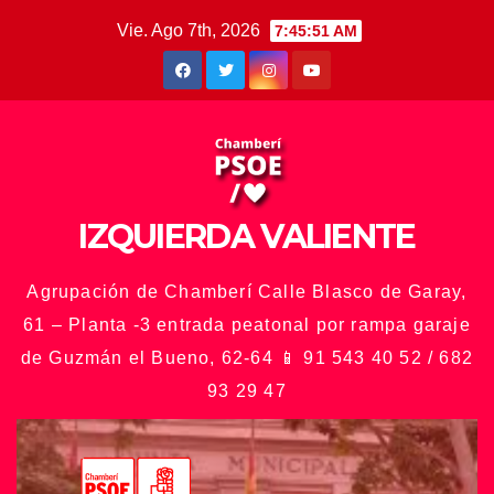
Saltar
Vie. Ago 7th, 2026
7:45:53 AM
al
contenido
IZQUIERDA VALIENTE
Agrupación de Chamberí Calle Blasco de Garay,
61 – Planta -3 entrada peatonal por rampa garaje
de Guzmán el Bueno, 62-64 📱 91 543 40 52 / 682
93 29 47