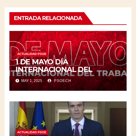
ENTRADA RELACIONADA
ACTUALIDAD PSOE
1 DE MAYO DÍA
INTERNACIONAL DEL
TRABAJO/❤️
MAY 1, 2025
PSOECH
ACTUALIDAD PSOE