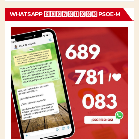
WHATSAPP 6️⃣8️⃣9️⃣7️⃣8️⃣1️⃣0️⃣8️⃣3️⃣ PSOE-M