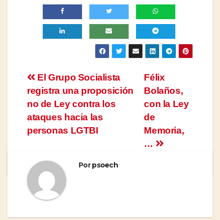
Navegación
El Grupo Socialista
Félix
registra una proposición
Bolaños,
de
no de Ley contra los
con la Ley
entradas
ataques hacia las
de
personas LGTBI
Memoria,
…
Por
psoech