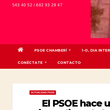
543 40 52 / 682 93 29 47
PSOE CHAMBERÍ
1-O, DIA IN
CONÉCTATE
CONTACTO
ACTUALIDAD PSOE
El PSOE hace u