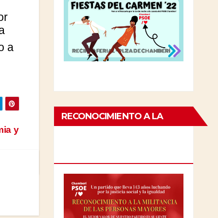
or
a
o a
RECONOCIMIENTO A LA
mia y
MILITANCIA DE LAS
PERSONAS MAYORES