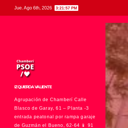
Saltar
Jue. Ago 6th, 2026
3:21:58 PM
al
contenido
IZQUIERDA VALIENTE
Agrupación de Chamberí Calle
Blasco de Garay, 61 – Planta -3
entrada peatonal por rampa garaje
de Guzmán el Bueno, 62-64 📱 91