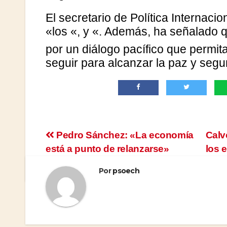
El secretario de Política Internac
«los
«, y
«. Además, ha señalado q
por un diálogo pacífico que permit
seguir para alcanzar la paz y segu
Navegación
Pedro Sánchez: «La economía
Calv
está a punto de relanzarse»
los 
de
Por
psoech
entradas