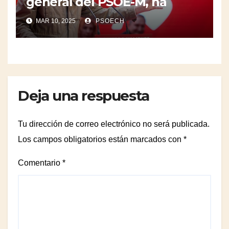
general del PSOE-M, ha
enviado una carta a los
MAR 10, 2025
PSOECH
rectores de las universidades
públicas madrileñas. Para
abordar su asfixia financiera
y buscar un modelo de
financiación adecuado.
Deja una respuesta
Tu dirección de correo electrónico no será publicada.
Los campos obligatorios están marcados con
*
Comentario
*