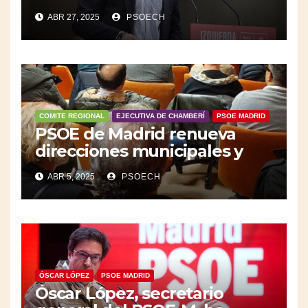
Universidad Pública” y de
ABR 27, 2025
PSOECH
“encabezar la ruina moral de
la derecha”
COMITE REGIONAL
EJECUTIVA DE CHAMBERÍ
PSOE MADRID
PSOE de Madrid renueva
direcciones municipales y
Comité Regional.
ABR 5, 2025
PSOECH
ÓSCAR LÓPEZ
PSOE MADRID
Óscar López, secretario