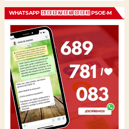
WHATSAPP 6️⃣8️⃣9️⃣7️⃣8️⃣1️⃣0️⃣8️⃣3️⃣ PSOE-M