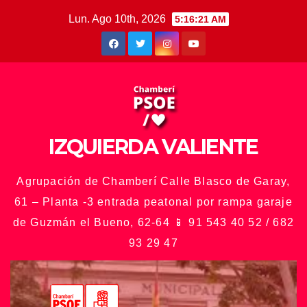
Saltar
Lun. Ago 10th, 2026
5:16:23 AM
al
contenido
IZQUIERDA VALIENTE
Agrupación de Chamberí Calle Blasco de Garay,
61 – Planta -3 entrada peatonal por rampa garaje
de Guzmán el Bueno, 62-64 📱 91 543 40 52 / 682
93 29 47