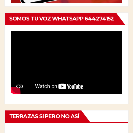
SOMOS TU VOZ WHATSAPP 644274152
TERRAZAS SI PERO NO ASÍ