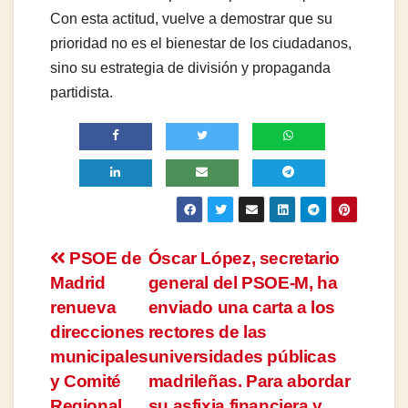
Con esta actitud, vuelve a demostrar que su
prioridad no es el bienestar de los ciudadanos,
sino su estrategia de división y propaganda
partidista.
Navegación
PSOE de
Óscar López, secretario
Madrid
general del PSOE-M, ha
de
renueva
enviado una carta a los
entradas
direcciones
rectores de las
municipales
universidades públicas
y Comité
madrileñas. Para abordar
Regional.
su asfixia financiera y