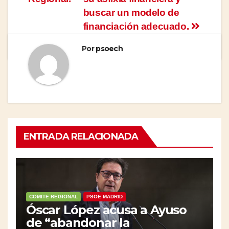
buscar un modelo de
financiación adecuado.
Por
psoech
ENTRADA RELACIONADA
COMITE REGIONAL
PSOE MADRID
Óscar López acusa a Ayuso
de “abandonar la