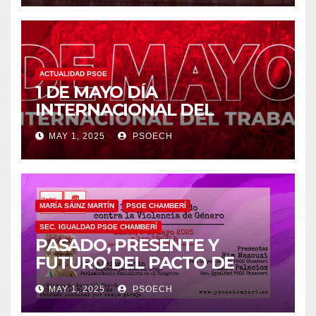
ACTUALIDAD PSOE
1 DE MAYO DÍA
INTERNACIONAL DEL
TRABAJO/❤️
MAY 1, 2025
PSOECH
MARÍA SÁINZ MARTÍN
PSOE CHAMBERÍ
SEC. IGUALDAD PSOE CHAMBERÍ
PASADO, PRESENTE Y
FUTURO DEL PACTO DE
ESTADO EN MATERIA DE
MAY 1, 2025
PSOECH
VIOLENCIA DE GÉNERO