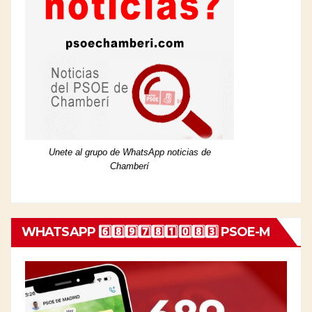
Unete al grupo de WhatsApp noticias de
Chamberí
WHATSAPP 6️⃣8️⃣9️⃣7️⃣8️⃣1️⃣0️⃣8️⃣3️⃣ PSOE-M