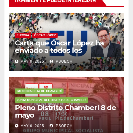
TAMBIÉN TE PUEDE INTERESAR
EUROPA
ÓSCAR LÓPEZ
Carta que Óscar López ha
enviado a todos los
militantes animándoles a
MAY 8, 2025
PSOECH
participar en la
concentración del 11 de mayo
a las 12:00h.
GM SOCIALISTA DE CHAMBERÍ
JUNTA MUNICIPAL DEL DISTRITO DE CHAMBERÍ
Pleno Distrito Chamberí 8 de
mayo
MAY 6, 2025
PSOECH