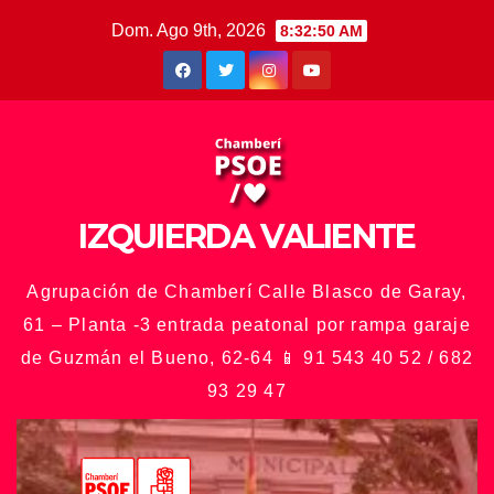
Saltar
Dom. Ago 9th, 2026
8:32:52 AM
al
contenido
IZQUIERDA VALIENTE
Agrupación de Chamberí Calle Blasco de Garay,
61 – Planta -3 entrada peatonal por rampa garaje
de Guzmán el Bueno, 62-64 📱 91 543 40 52 / 682
93 29 47