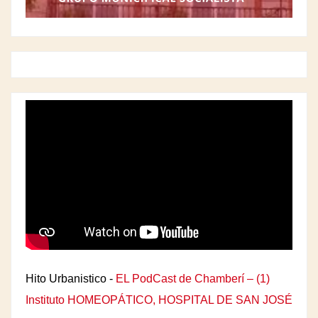
Hito Urbanistico -
EL PodCast de Chamberí – (1)
Instituto HOMEOPÁTICO, HOSPITAL DE SAN JOSÉ