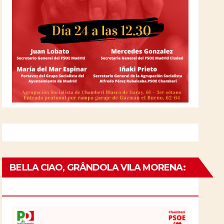
BELLA CIAO, GRÂNDOLA VILA MORENA:
EL 25 DE ABRIL EN ITALIA Y PORTUGAL