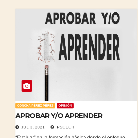
CONCHA PÉREZ PÉREZ
OPINIÓN
APROBAR Y/O APRENDER
JUL 3, 2021
PSOECH
“Evaluar” en la formación básica desde el enfoque