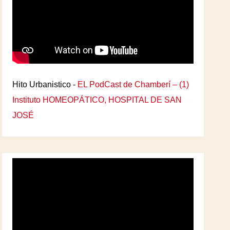
Hito Urbanistico -
EL PodCast de Chamberí – (1)
Instituto HOMEOPÁTICO, HOSPITAL DE SAN
JOSÉ