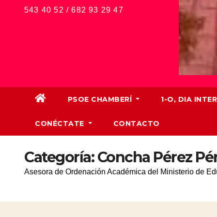
543 40 52 / 682 93 29 47
PSOE CHAMBERÍ
1-O, DIA IN
CONÉCTATE
CONTACTO
Categoría:
Concha Pérez Pé
Asesora de Ordenación Académica del Ministerio de Ed