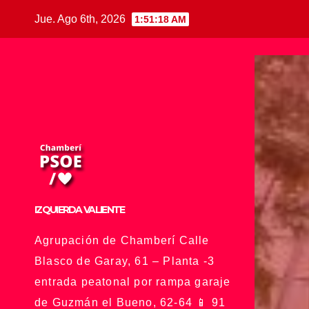
Saltar
Jue. Ago 6th, 2026
1:51:19 AM
al
contenido
IZQUIERDA VALIENTE
Agrupación de Chamberí Calle
Blasco de Garay, 61 – Planta -3
entrada peatonal por rampa garaje
de Guzmán el Bueno, 62-64 📱 91