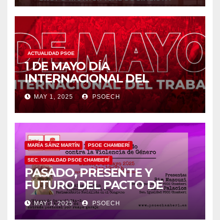
ACTUALIDAD PSOE
1 DE MAYO DÍA
INTERNACIONAL DEL
TRABAJO/❤️
MAY 1, 2025
PSOECH
MARÍA SÁINZ MARTÍN
PSOE CHAMBERÍ
SEC. IGUALDAD PSOE CHAMBERÍ
PASADO, PRESENTE Y
FUTURO DEL PACTO DE
ESTADO EN MATERIA DE
MAY 1, 2025
PSOECH
VIOLENCIA DE GÉNERO