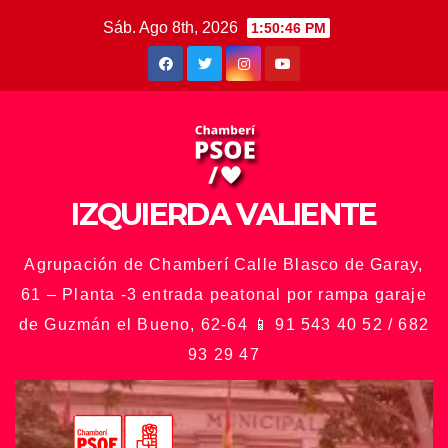
Saltar
Sáb. Ago 8th, 2026
1:50:48 PM
al
contenido
IZQUIERDA VALIENTE
Agrupación de Chamberí Calle Blasco de Garay,
61 – Planta -3 entrada peatonal por rampa garaje
de Guzmán el Bueno, 62-64 📱 91 543 40 52 / 682
93 29 47