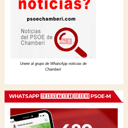
Unete al grupo de WhatsApp noticias de
Chamberí
WHATSAPP 6️⃣8️⃣9️⃣7️⃣8️⃣1️⃣0️⃣8️⃣3️⃣ PSOE-M