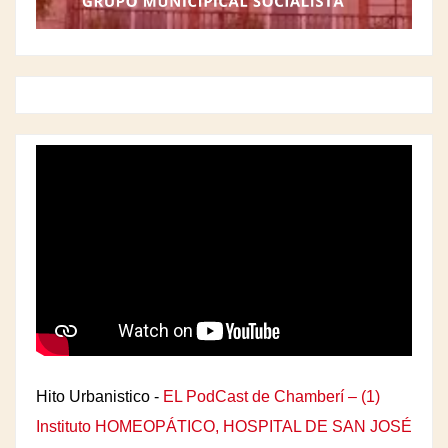
Hito Urbanistico -
EL PodCast de Chamberí – (1)
Instituto HOMEOPÁTICO, HOSPITAL DE SAN JOSÉ