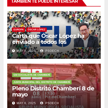
TAMBIÉN TE PUEDE INTERESAR
EUROPA
ÓSCAR LÓPEZ
Carta que Óscar López ha
enviado a todos los
militantes animándoles a
MAY 8, 2025
PSOECH
participar en la
concentración del 11 de mayo
a las 12:00h.
GM SOCIALISTA DE CHAMBERÍ
JUNTA MUNICIPAL DEL DISTRITO DE CHAMBERÍ
Pleno Distrito Chamberí 8 de
mayo
MAY 6, 2025
PSOECH