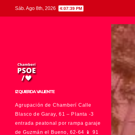
Saltar
Sáb. Ago 8th, 2026
4:07:40 PM
al
contenido
IZQUIERDA VALIENTE
Agrupación de Chamberí Calle
Blasco de Garay, 61 – Planta -3
entrada peatonal por rampa garaje
de Guzmán el Bueno, 62-64 📱 91