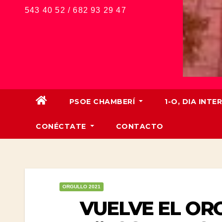
543 40 52 / 682 93 29 47
PSOE CHAMBERÍ
1-O, DIA IN
CONÉCTATE
CONTACTO
ORGULLO 2021
VUELVE EL ORG