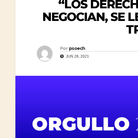
“LOS DEREC
NEGOCIAN, SE L
T
Por
psoech
JUN 28, 2021