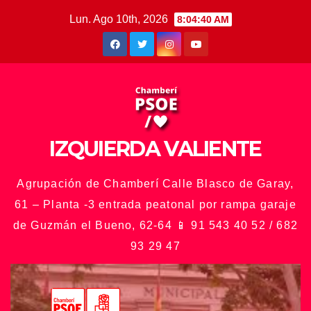
Saltar
Lun. Ago 10th, 2026
8:04:42 AM
al
contenido
IZQUIERDA VALIENTE
Agrupación de Chamberí Calle Blasco de Garay,
61 – Planta -3 entrada peatonal por rampa garaje
de Guzmán el Bueno, 62-64 📱 91 543 40 52 / 682
93 29 47