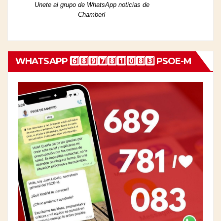
Unete al grupo de WhatsApp noticias de
Chamberí
WHATSAPP 6️⃣8️⃣9️⃣7️⃣8️⃣1️⃣0️⃣8️⃣3️⃣ PSOE-M