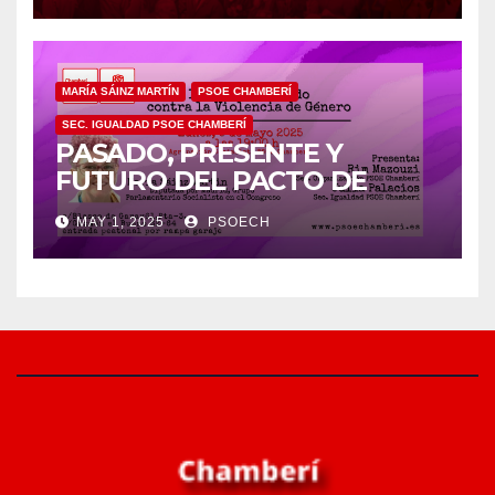
MARÍA SÁINZ MARTÍN
PSOE CHAMBERÍ
SEC. IGUALDAD PSOE CHAMBERÍ
PASADO, PRESENTE Y
FUTURO DEL PACTO DE
ESTADO EN MATERIA DE
MAY 1, 2025
PSOECH
VIOLENCIA DE GÉNERO