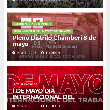
participar en la
concentración del 11 de mayo
a las 12:00h.
GM SOCIALISTA DE CHAMBERÍ
JUNTA MUNICIPAL DEL DISTRITO DE CHAMBERÍ
Pleno Distrito Chamberí 8 de
mayo
MAY 6, 2025
PSOECH
ACTUALIDAD PSOE
1 DE MAYO DÍA
INTERNACIONAL DEL
TRABAJO/❤️
MAY 1, 2025
PSOECH