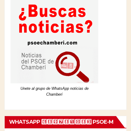
Unete al grupo de WhatsApp noticias de
Chamberí
WHATSAPP 6️⃣8️⃣9️⃣7️⃣8️⃣1️⃣0️⃣8️⃣3️⃣ PSOE-M