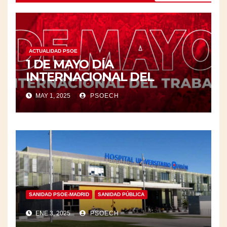
ACTUALIDAD PSOE
1 DE MAYO DÍA
INTERNACIONAL DEL
TRABAJO/❤️
MAY 1, 2025
PSOECH
SANIDAD PSOE-MADRID
SANIDAD PÚBLICA
ENE 3, 2025
PSOECH