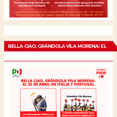
BELLA CIAO, GRÂNDOLA VILA MORENA: EL
25 DE ABRIL EN ITALIA Y PORTUGAL