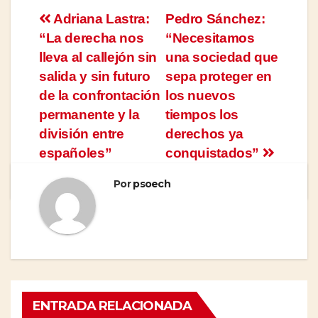
Navegación
Adriana Lastra:
Pedro Sánchez:
“La derecha nos
“Necesitamos
de
lleva al callejón sin
una sociedad que
entradas
salida y sin futuro
sepa proteger en
de la confrontación
los nuevos
permanente y la
tiempos los
división entre
derechos ya
españoles”
conquistados”
Por
psoech
ENTRADA RELACIONADA