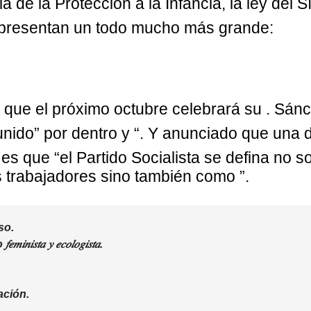
la de la Protección a la Infancia, la ley del S
representan un todo mucho más grande:
a que el próximo octubre celebrará su
. Sán
nido” por dentro y “
. Y anunciado que una 
s que “el Partido Socialista se defina no s
s trabajadores sino también como
”.
so.
𝑎 𝑦 𝑒𝑐𝑜𝑙𝑜𝑔𝑖𝑠𝑡𝑎.
ación.