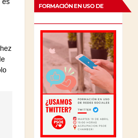
í es
FORMACIÓN EN USO DE
REDES SOCISLES
chez
de
olo