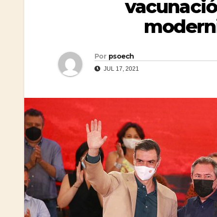
vacunació
moderni
Por
psoech
JUL 17, 2021