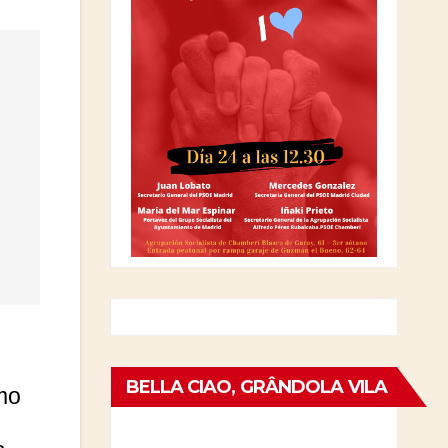
BELLA CIAO, GRÂNDOLA VILA
mo
MORENA: EL 25 DE ABRIL EN