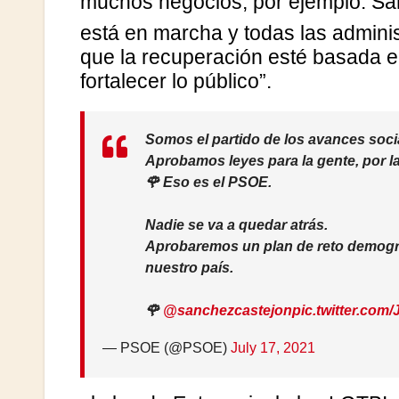
muchos negocios, por ejemplo. S
está en marcha y todas las admin
que la recuperación esté basada en
fortalecer lo público”.
Somos el partido de los avances soci
Aprobamos leyes para la gente, por la
🌹 Eso es el PSOE.
Nadie se va a quedar atrás.
Aprobaremos un plan de reto demográf
nuestro país.
🌹
@sanchezcastejon
pic.twitter.co
— PSOE (@PSOE)
July 17, 2021