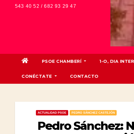
543 40 52 / 682 93 29 47
PSOE CHAMBERÍ
1-O, DIA IN
CONÉCTATE
CONTACTO
ACTUALIDAD PSOE
PEDRO SÁNCHEZ CASTEJÓN
Pedro Sánchez: No