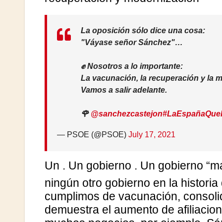
La oposición sólo dice una cosa:
"Váyase señor Sánchez"…
✊ Nosotros a lo importante:
La vacunación, la recuperación y la m
Vamos a salir adelante.
🌹
@sanchezcastejon
#LaEspañaQue
— PSOE (@PSOE)
July 17, 2021
Un
. Un gobierno
. Un gobierno “m
ningún otro gobierno en la histor
cumplimos de vacunación, consoli
demuestra el aumento de afiliacion