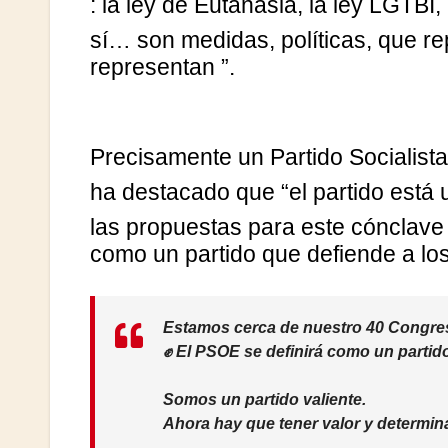
: la ley de Eutanasia, la ley LGTBI, 
sí… son medidas, políticas, que 
representan
”.
Precisamente un Partido Socialist
ha destacado que “el partido está u
las propuestas para este cónclave e
como un partido que defiende a lo
Estamos cerca de nuestro 40 Congre
✊ El PSOE se definirá como un partido 𝑓𝑒𝑚𝑖𝑛𝑖𝑠
Somos un partido valiente.
Ahora hay que tener valor y determin