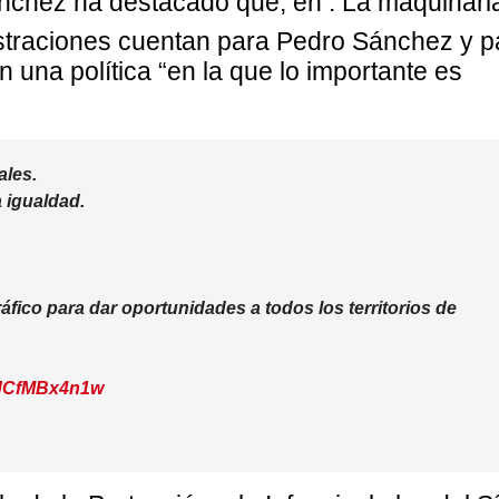
ánchez ha destacado que, en
. La maquinari
istraciones cuentan para Pedro Sánchez y p
 una política “en la que lo importante es
ales.
 igualdad.
ico para dar oportunidades a todos los territorios de
m/JCfMBx4n1w