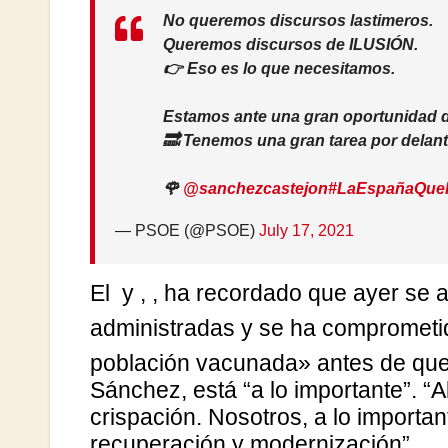
No queremos discursos lastimeros.
Queremos discursos de ILUSIÓN.
👉 Eso es lo que necesitamos.
Estamos ante una gran oportunidad d
🔜 Tenemos una gran tarea por delant
🌹
@sanchezcastejon
#LaEspañaQue
— PSOE (@PSOE)
July 17, 2021
El
y
,
, ha recordado que ayer se 
administradas y se ha comprometi
población vacunada» antes de que 
Sánchez, está “a lo importante”. “A
crispación. Nosotros, a lo importa
recuperación y modernización”