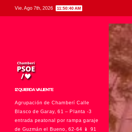
Saltar
Vie. Ago 7th, 2026
11:50:41 AM
al
contenido
IZQUIERDA VALIENTE
Agrupación de Chamberí Calle
Blasco de Garay, 61 – Planta -3
entrada peatonal por rampa garaje
de Guzmán el Bueno, 62-64 📱 91